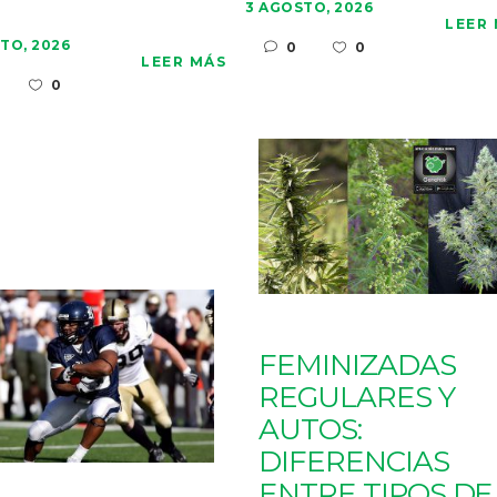
3 AGOSTO, 2026
LEER
TO, 2026
0
0
LEER MÁS
0
FEMINIZADAS
REGULARES Y
AUTOS:
DIFERENCIAS
ENTRE TIPOS DE