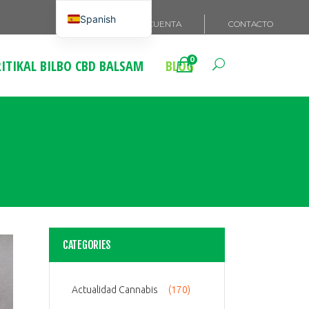
Spanish
MI CUENTA
CONTACTO
English
0
ITIKAL BILBO CBD BALSAM
BLOG
French
Italian
German
Portuguese
CATEGORIES
Actualidad Cannabis
(170)