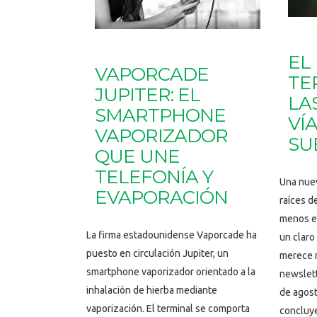
EL
VAPORCADE
TE
JUPITER: EL
LA
SMARTPHONE
VÍA
VAPORIZADOR
SU
QUE UNE
TELEFONÍA Y
Una nuev
EVAPORACIÓN
raíces d
menos es
La firma estadounidense Vaporcade ha
un claro
puesto en circulación Jupiter, un
merece 
smartphone vaporizador orientado a la
newslet
inhalación de hierba mediante
de agost
vaporización. El terminal se comporta
concluye