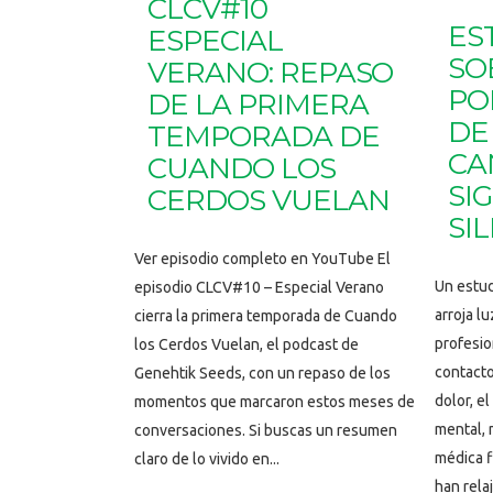
CLCV#10
ES
ESPECIAL
SO
VERANO: REPASO
PO
DE LA PRIMERA
DE
TEMPORADA DE
CA
CUANDO LOS
SI
CERDOS VUELAN
SI
Ver episodio completo en YouTube El
Un estud
episodio CLCV#10 – Especial Verano
arroja l
cierra la primera temporada de Cuando
profesio
los Cerdos Vuelan, el podcast de
contacto
Genehtik Seeds, con un repaso de los
dolor, e
momentos que marcaron estos meses de
mental, 
conversaciones. Si buscas un resumen
médica f
claro de lo vivido en...
han relaj