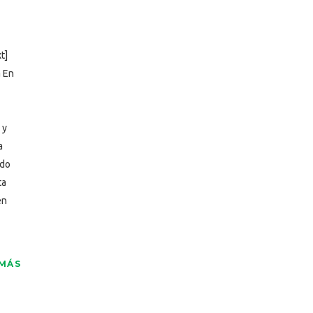
t]
a En
 y
a
ndo
ta
én
 MÁS