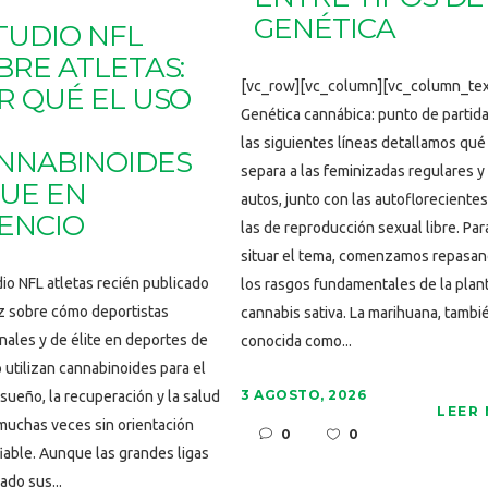
GENÉTICA
TUDIO NFL
BRE ATLETAS:
[vc_row][vc_column][vc_column_tex
R QUÉ EL USO
Genética cannábica: punto de partid
las siguientes líneas detallamos qué
NNABINOIDES
separa a las feminizadas regulares y
GUE EN
autos, junto con las autoflorecientes
LENCIO
las de reproducción sexual libre. Par
situar el tema, comenzamos repasa
io NFL atletas recién publicado
los rasgos fundamentales de la plan
uz sobre cómo deportistas
cannabis sativa. La marihuana, tambi
nales y de élite en deportes de
conocida como...
 utilizan cannabinoides para el
3 AGOSTO, 2026
l sueño, la recuperación y la salud
LEER
muchas veces sin orientación
0
0
iable. Aunque las grandes ligas
ado sus...