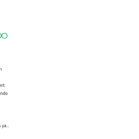
DO
n
ert
endo
ya...