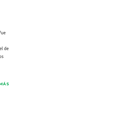
fue
el de
os
 MÁS