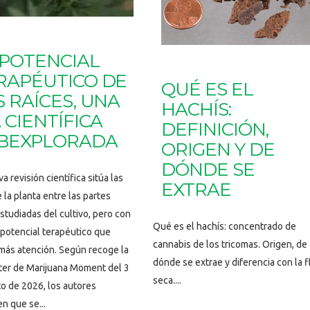
 POTENCIAL
RAPÉUTICO DE
QUÉ ES EL
S RAÍCES, UNA
HACHÍS:
 CIENTÍFICA
DEFINICIÓN,
BEXPLORADA
ORIGEN Y DE
DÓNDE SE
a revisión científica sitúa las
EXTRAE
e la planta entre las partes
tudiadas del cultivo, pero con
Qué es el hachís: concentrado de
 potencial terapéutico que
cannabis de los tricomas. Origen, de
más atención. Según recoge la
dónde se extrae y diferencia con la f
ter de Marijuana Moment del 3
seca....
o de 2026, los autores
n que se...