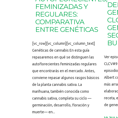
DE
FEMINIZADAS Y
GE
REGULARES:
CL
COMPARATIVA
GE
ENTRE GENÉTICAS
SE
BU
[vc_row][vc_column][vc_column_text]
Genéticas de cannabis En esta guía
Ver epi
repasaremos en qué se distinguen las
CLCV#9 –
autoflorecientes feminizadas regulares
episodio
que encontrarás en el mercado. Antes,
Albert c
conviene repasar algunos rasgos básicos
más arra
de la planta cannabis sativa. La
elaborac
marihuana, también conocida como
receta, 
cannabis sativa, completa su ciclo —
de gener
germinación, desarrollo, floración y
muerte— en...
10 JULI