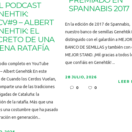
PREMIADO EN
L PODCAST
SPANNABIS 2017
NEHTIK:
CV#9 – ALBERT
En la edición de 2017 de Spannabis,
NEHTIK: EL
nuestro banco de semillas Genehtik 
CRETO DE UNA
distinguido con el galardón a MEJOR
ENA RATAFÍA
BANCO DE SEMILLAS y también con 
MEJOR STAND. ¡Mil gracias a todos l
que confiáis en Genehtik! ...
sodio completo en YouTube
 Albert Genehtik En este
28 JULIO, 2026
 de Cuando los Cerdos Vuelan,
LEER
omparte una de las tradiciones
0
0
igadas de Cataluña: la
ión de la ratafía. Más que una
es una costumbre que ha pasado
ación en generación...
O, 2026