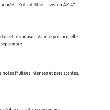
t primée
Kritikal Bilbo
avec un AK-47. .
es et résineuses. Variété précoce, elle
in septembre.
 notes fruitées intenses et persistantes.
 agréable et facile à consommer.