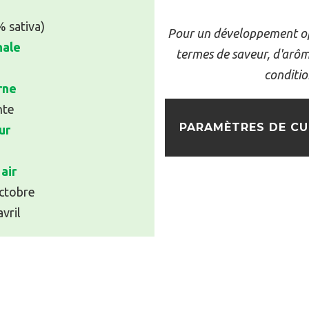
% sativa)
Pour un développement op
nale
termes de saveur, d'arôme
conditio
rne
nte
PARAMÈTRES DE CU
ur
air
ctobre
vril