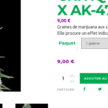
X AK-4
9,00
€
Graines de marijuana aux s
Elle procure un effet indic
Paquet
9,00
€
Quantité
AJOUTER AU
Kritikal
Bilbo
PARTAGER
x
AK-
47