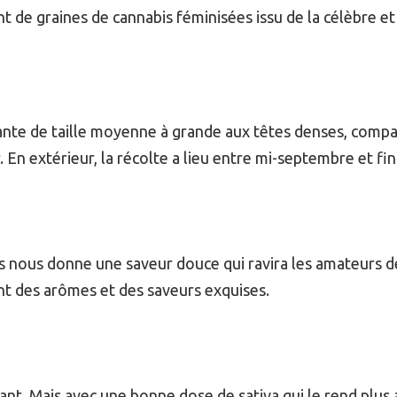
nt de graines de cannabis féminisées issu de la célèbre e
te de taille moyenne à grande aux têtes denses, compact
. En extérieur, la récolte a lieu entre mi-septembre et f
s nous donne une saveur douce qui ravira les amateurs de
ant des arômes et des saveurs exquises.
xant. Mais avec une bonne dose de sativa qui le rend plus