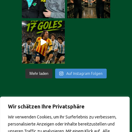
Mehr laden
Auf Instagram folgen
Wir schätzen Ihre Privatsphäre
Portuguese
Wir verwenden Cookies, um Ihr Surferlebnis zu verbessern,
Italian
personalisierte Anzeigen oder Inhalte bereitzustellen und
French
unseren Traffic zu analysieren. Mit einem Klick auf „Alle