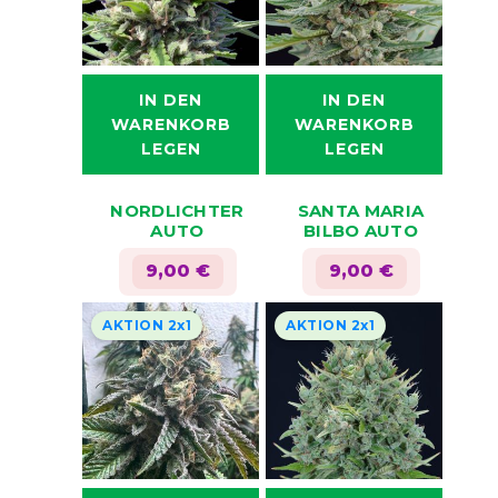
können
können
auf
auf
der
der
Produktseite
Produktseite
IN DEN
IN DEN
gewählt
gewählt
WARENKORB
WARENKORB
werden
werden
LEGEN
LEGEN
Dieses
Dieses
NORDLICHTER
SANTA MARIA
Produkt
Produkt
AUTO
BILBO AUTO
weist
weist
9,00
€
9,00
€
mehrere
mehrere
Varianten
Varianten
AKTION 2x1
AKTION 2x1
auf.
auf.
Die
Die
Optionen
Optionen
können
können
auf
auf
der
der