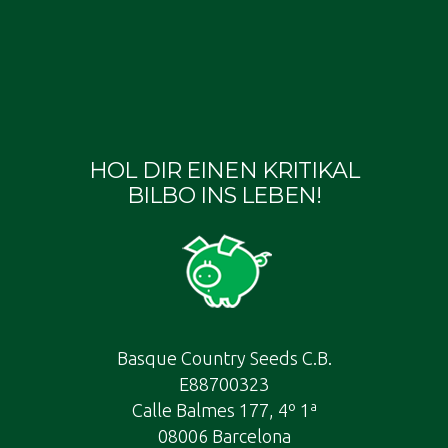
Produktseite
Produktseite
P
gewählt
gewählt
g
werden
werden
w
HOL DIR EINEN KRITIKAL
BILBO INS LEBEN!
Basque Country Seeds C.B.
E88700323
Calle Balmes 177, 4º 1ª
08006 Barcelona