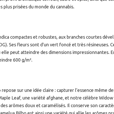
les plus prisées du monde du cannabis.
ndica compactes et robustes, aux branches courtes dével
G). Ses fleurs sont d'un vert foncé et très résineuses. Ce
où elle peut atteindre des dimensions impressionnantes. En
eindre 600 g/m².
epose sur une idée claire : capturer l’essence même des 
Maple Leaf, une variété afghane, et notre célèbre Widow B
des arômes doux et caramélisés. Il conserve son caractère
melua Bilbo est ainsi une variété qui allie les arômes p