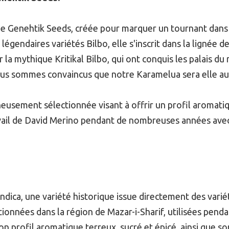
 de Genehtik Seeds, créée pour marquer un tournant dans
légendaires variétés Bilbo, elle s'inscrit dans la lignée d
sûr la mythique Kritikal Bilbo, qui ont conquis les palais
s sommes convaincus que notre Karamelua sera elle auss
eusement sélectionnée visant à offrir un profil aromat
avail de David Merino pendant de nombreuses années avec 
Indica, une variété historique issue directement des varié
tionnées dans la région de Mazar-i-Sharif, utilisées pen
on profil aromatique terreux, sucré et épicé, ainsi que s