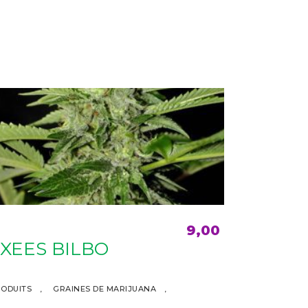
PROMOTI
Ce
9,00
€
duit
AJOUTER AU PANIER
produit
XEES BILBO
TAHO
a
sieurs
plusieurs
ODUITS
,
GRAINES DE MARIJUANA
,
PRODUITS
,
iations.
variations.