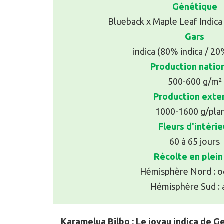
Génétique
Blueback x Maple Leaf Indica
Gars
indica (80% indica / 20
Production natio
500-600 g/m²
Production exte
1000-1600 g/pla
Fleurs d'intérie
60 à 65 jours
Récolte en plein 
Hémisphère Nord : o
Hémisphère Sud : a
Karamelua Bilbo : Le joyau indica de G