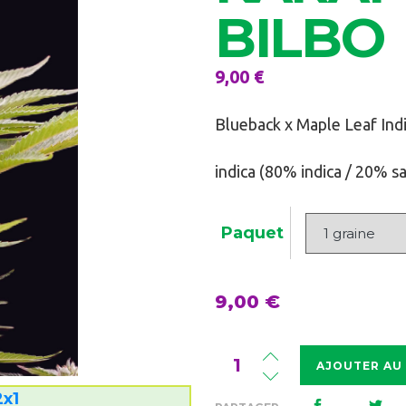
BILBO
9,00
€
Blueback x Maple Leaf Ind
indica (80% indica / 20% sa
Paquet
9,00
€
Quantité
AJOUTER AU
Karamelua
x1
Bilbo