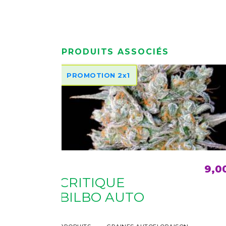
PRODUITS ASSOCIÉS
PROMOTION 2x1
Ce
9,00
€
9,0
produit
AJOUTER AU PANIER
CRITIQUE
a
BILBO AUTO
plusieurs
variations.