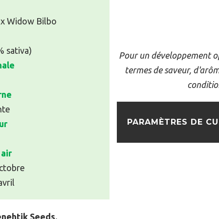
 x Widow Bilbo
% sativa)
Pour un développement op
nale
termes de saveur, d'arôme
conditio
rne
nte
PARAMÈTRES DE CU
ur
air
ctobre
vril
enehtik Seeds.