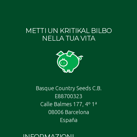
prodotto
prodotto
prod
METTI UN KRITIKAL BILBO
NELLA TUA VITA
Basque Country Seeds C.B.
E88700323
Calle Balmes 177, 4º 1ª
08006 Barcelona
España
INFORMAZIONI