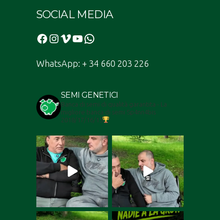
SOCIAL MEDIA
Facebook
Instagram
Vimeo
YouTube
Bomba
WhatsApp: + 34 660 203 226
SEMI GENETICI
Banca di semi di qualità garantita - La
migliore banca di semi Sp4nn4bis
2018/17/16/15