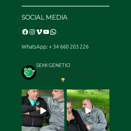
SOCIAL MEDIA
Facebook
Instagram
Vimeo
YouTube
Bomba
WhatsApp: + 34 660 203 226
SEMI GENETICI
Banca di semi di qualità garantita - La
migliore banca di semi Sp4nn4bis
2018/17/16/15