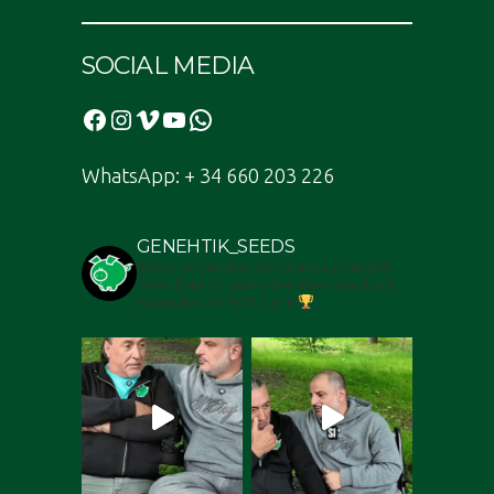
SOCIAL MEDIA
Facebook
Instagram
Vimeo
YouTube
WhatsApp
WhatsApp: + 34 660 203 226
GENEHTIK_SEEDS
Banco de semillas de garantia y calidad -
Seed Bank of guarantee. Best seedbank
Sp4nn4bis 2018/17/16/15