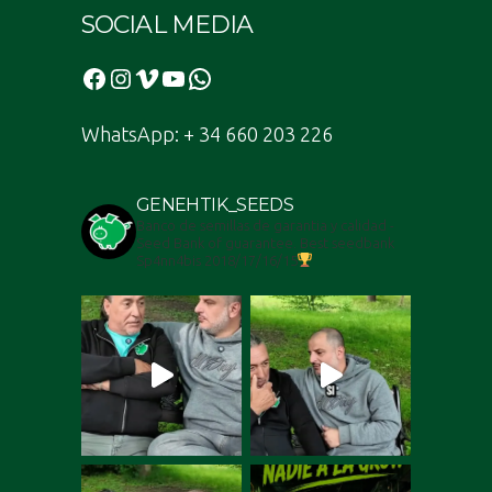
SOCIAL MEDIA
Facebook
Instagram
Vimeo
YouTube
WhatsApp
WhatsApp: + 34 660 203 226
GENEHTIK_SEEDS
Banco de semillas de garantia y calidad -
Seed Bank of guarantee. Best seedbank
Sp4nn4bis 2018/17/16/15