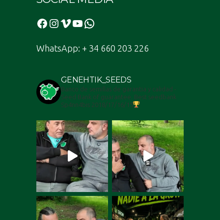
Facebook
Instagram
Vimeo
YouTube
WhatsApp
WhatsApp: + 34 660 203 226
GENEHTIK_SEEDS
Banco de semillas de garantia y calidad -
Seed Bank of guarantee. Best seedbank
Sp4nn4bis 2018/17/16/15