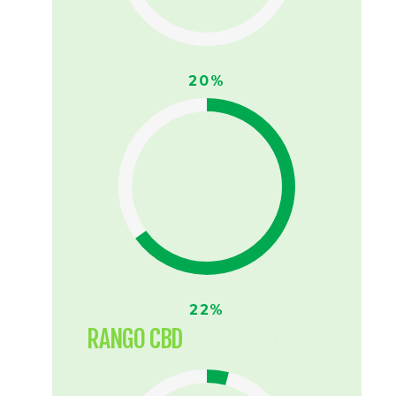
20%
22%
RANGO CBD
(0,0,3% - 0,2%)