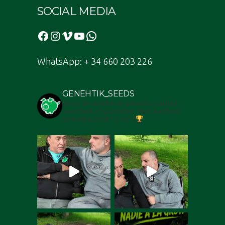
SOCIAL MEDIA
Facebook
Instagram
Vimeo
YouTube
WhatsApp
WhatsApp: + 34 660 203 226
GENEHTIK_SEEDS
Banco de semillas de garantia y calidad -
Seed Bank of guarantee. Best seedbank
Sp4nn4bis 2018/17/16/15