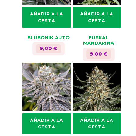
en
en
la
la
AÑADIR A LA
AÑADIR A LA
página
página
CESTA
CESTA
de
de
Este
Este
producto
producto
BLUBONIK AUTO
EUSKAL
producto
producto
MANDARINA
tiene
tiene
9,00
€
9,00
€
múltiples
múltiples
variantes.
variantes.
Las
Las
opciones
opciones
se
se
pueden
pueden
elegir
elegir
en
en
la
la
AÑADIR A LA
AÑADIR A LA
página
página
CESTA
CESTA
de
de