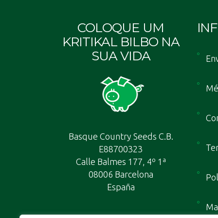
COLOQUE UM
IN
KRITIKAL BILBO NA
SUA VIDA
Env
Mé
Con
Basque Country Seeds C.B.
Te
E88700323
Calle Balmes 177, 4º 1ª
08006 Barcelona
Pol
España
Map