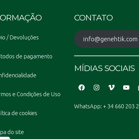
FORMAÇÃO
CONTATO
io / Devoluções
info@genehtik.com
todos de pagamento
MÍDIAS SOCIAIS
fidencialidade
Facebook
Instagram
Vimeo
YouT
rmos e Condições de Uso
WhatsApp: + 34 660 203 
ítica de cookies
a do site