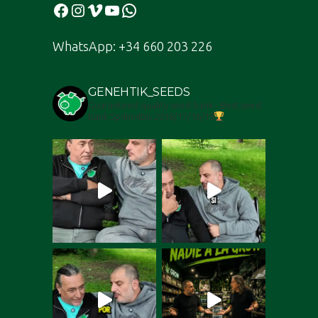
Facebook
Instagram
Vimeo
YouTube
WhatsApp
WhatsApp: +34 660 203 226
GENEHTIK_SEEDS
Guaranteed quality seed bank - Best seed
bank Sp4nn4bis 2018/17/16/15