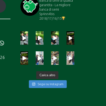
Banca di semi di qualità
garantita - La migliore
banca di semi
Sp4nn4bis
2018/17/16/15
ube
Bomba
226
Carica altro
Segui su Instagram