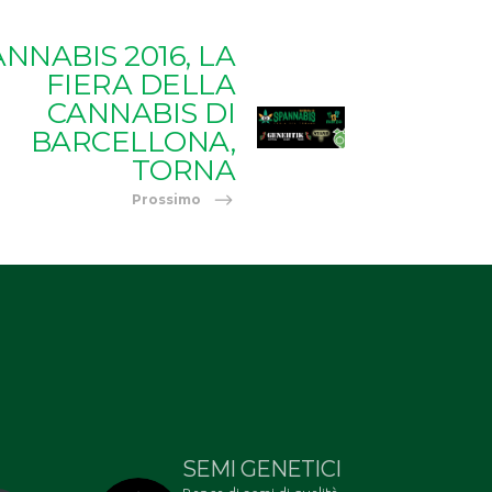
NNABIS 2016, LA
FIERA DELLA
CANNABIS DI
BARCELLONA,
TORNA
Prossimo
SEMI GENETICI