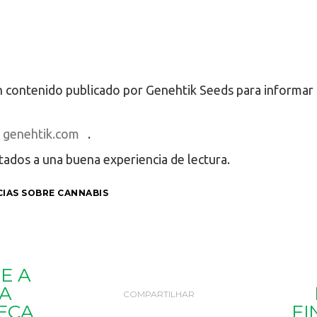
 contenido publicado por Genehtik Seeds para informar 
genehtik.com
.
tados a una buena experiencia de lectura.
CIAS SOBRE CANNABIS
E A
A
COMPARTILHAR
EÇA
FI