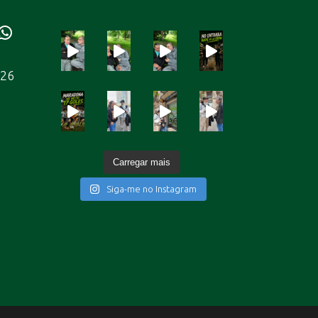
ube
WhatsApp
226
Carregar mais
Siga-me no Instagram