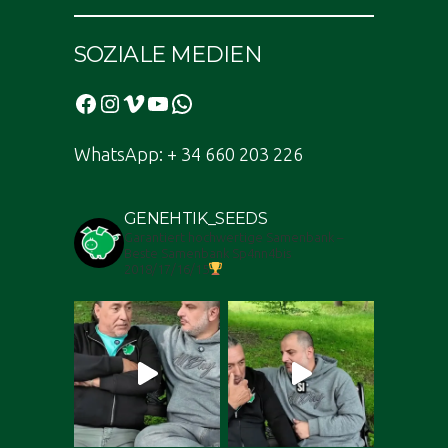
SOZIALE MEDIEN
Facebook
Instagram
Vimeo
YouTube
WhatsApp
WhatsApp: + 34 660 203 226
GENEHTIK_SEEDS
Garantiert hochwertige Samenbank –
Beste Samenbank Sp4nn4bis
2018/17/16/15