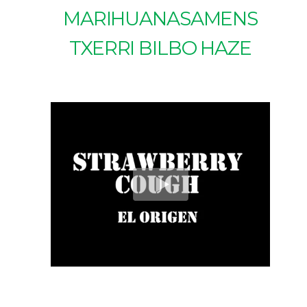
MARIHUANASAMENS
TXERRI BILBO HAZE