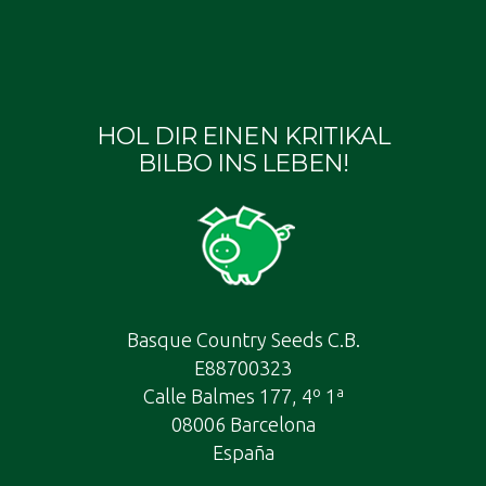
werden
werden
w
HOL DIR EINEN KRITIKAL
BILBO INS LEBEN!
Basque Country Seeds C.B.
E88700323
Calle Balmes 177, 4º 1ª
08006 Barcelona
España