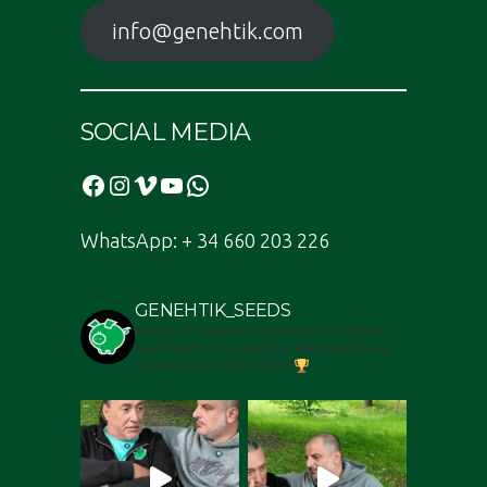
info@genehtik.com
SOCIAL MEDIA
Facebook
Instagram
Vimeo
YouTube
WhatsApp
WhatsApp: + 34 660 203 226
GENEHTIK_SEEDS
Banco de semillas de garantia y calidad -
Seed Bank of guarantee. Best seedbank
Sp4nn4bis 2018/17/16/15