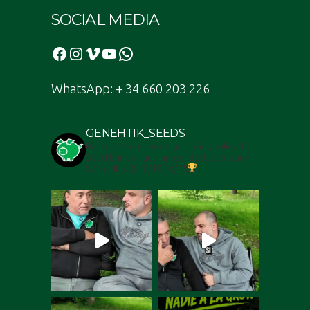
SOCIAL MEDIA
Facebook
Instagram
Vimeo
YouTube
WhatsApp
WhatsApp: + 34 660 203 226
GENEHTIK_SEEDS
Banco de semillas de garantia y calidad -
Seed Bank of guarantee. Best seedbank
Sp4nn4bis 2018/17/16/15