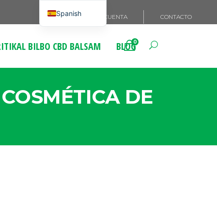
Spanish
MI CUENTA
CONTACTO
English
0
ITIKAL BILBO CBD BALSAM
BLOG
French
Italian
German
 COSMÉTICA DE
Portuguese