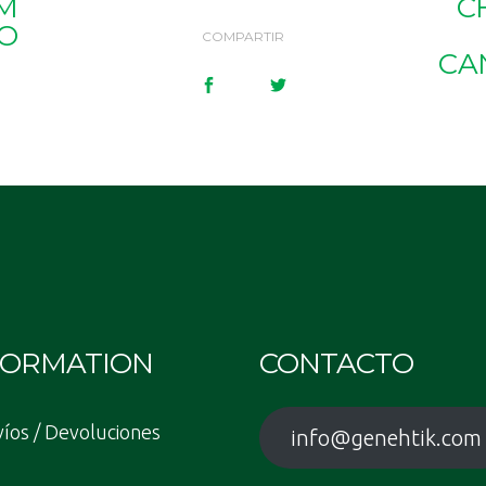
AM
C
SO
COMPARTIR
CA
FORMATION
CONTACTO
íos / Devoluciones
info@genehtik.com