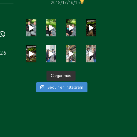
2018/17/16/15
ube
WhatsApp
226
Cargar más
Seguir en Instagram