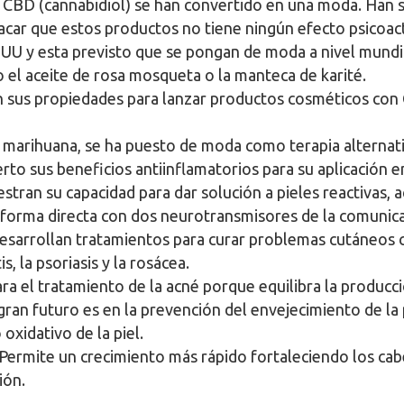
CBD (cannabidiol) se han convertido en una moda. Han sal
car que estos productos no tiene ningún efecto psicoact
U y esta previsto que se pongan de moda a nivel mundial.
el aceite de rosa mosqueta o la manteca de karité.
us propiedades para lanzar productos cosméticos con CBD
 marihuana, se ha puesto de moda como terapia alternati
rto sus beneficios antiinflamatorios para su aplicación e
stran su capacidad para dar solución a pieles reactivas, 
 forma directa con dos neurotransmisores de la comunicac
e desarrollan tratamientos para curar problemas cutáneo
, la psoriasis y la rosácea.
a el tratamiento de la acné porque equilibra la producci
an futuro es en la prevención del envejecimiento de la p
oxidativo de la piel.
 Permite un crecimiento más rápido fortaleciendo los cabe
ión.