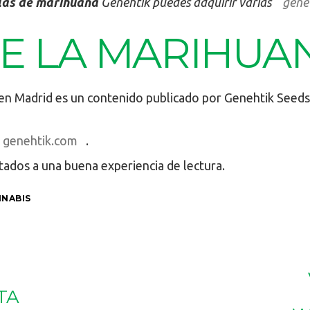
las de marihuana
Genehtik puedes adquirir varias
genét
E LA MARIHUA
 en Madrid es un contenido publicado por Genehtik Seed
genehtik.com
.
tados a una buena experiencia de lectura.
NNABIS
TA