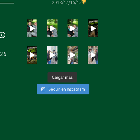
2018/17/16/15
ube
WhatsApp
226
Cargar más
Seguir en Instagram