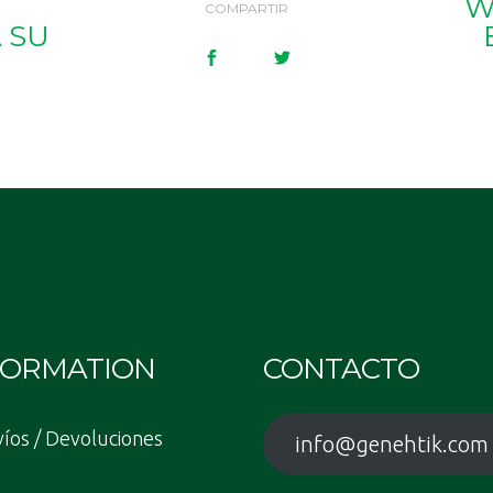
W
COMPARTIR
 SU
FORMATION
CONTACTO
íos / Devoluciones
info@genehtik.com