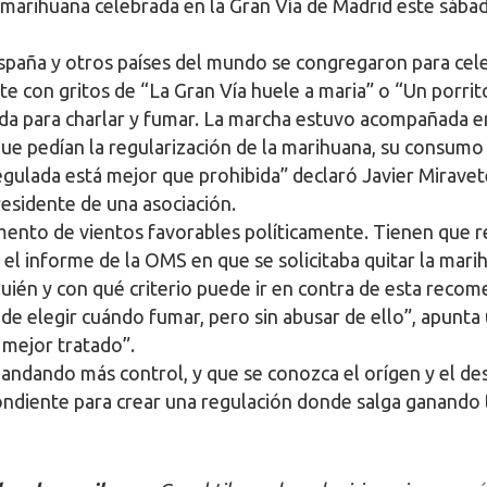
a marihuana celebrada en la Gran Vía de Madrid este sába
spaña y otros países del mundo se congregaron para cel
e con gritos de “La Gran Vía huele a maria” o “Un porrito
ada para charlar y fumar. La marcha estuvo acompañada
ue pedían la regularización de la marihuana, su consumo 
gulada está mejor que prohibida” declaró Javier Miravet
esidente de una asociación.
ento de vientos favorables políticamente. Tienen que r
el informe de la OMS en que se solicitaba quitar la marih
uién y con qué criterio puede ir en contra de esta recom
 de elegir cuándo fumar, pero sin abusar de ello”, apunt
 mejor tratado”.
dando más control, y que se conozca el orígen y el des
ndiente para crear una regulación donde salga ganando