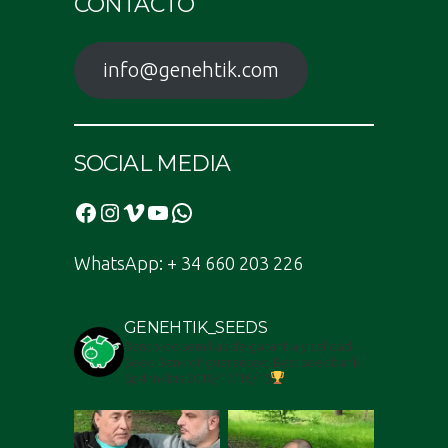
CONTACTO
info@genehtik.com
SOCIAL MEDIA
Facebook
Instagram
Vimeo
YouTube
WhatsApp
WhatsApp: + 34 660 203 226
GENEHTIK_SEEDS
Banco de semillas de garantia y calidad -
Seed Bank of guarantee. Best seedbank
Sp4nn4bis 2018/17/16/15