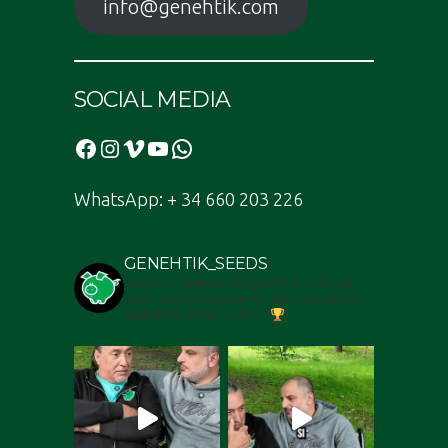
info@genehtik.com
SOCIAL MEDIA
Facebook
Instagram
Vimeo
YouTube
WhatsApp
WhatsApp: + 34 660 203 226
GENEHTIK_SEEDS
Banco de semillas de garantia y calidad -
Seed Bank of guarantee. Best seedbank
Sp4nn4bis 2018/17/16/15