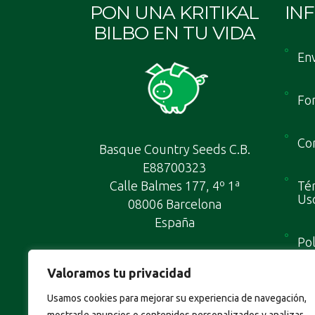
PON UNA KRITIKAL
IN
BILBO EN TU VIDA
Env
Fo
Con
Basque Country Seeds C.B.
E88700323
Calle Balmes 177, 4º 1ª
Tér
Us
08006 Barcelona
España
Pol
Valoramos tu privacidad
Map
Usamos cookies para mejorar su experiencia de navegación,