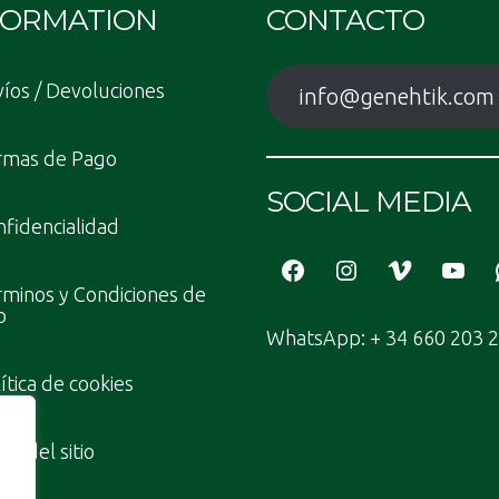
FORMATION
CONTACTO
íos / Devoluciones
info@genehtik.com
rmas de Pago
SOCIAL MEDIA
fidencialidad
Facebook
Instagram
Vimeo
YouT
minos y Condiciones de
o
WhatsApp: + 34 660 203 
ítica de cookies
a del sitio