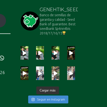
GENEHTIK_SEEDS
Banco de semillas de
garantia y calidad - Seed
Bank of guarantee. Best
seedbank Sp4nn4bis
2018/17/16/15
ube
WhatsApp
226
Cargar más
Seguir en Instagram