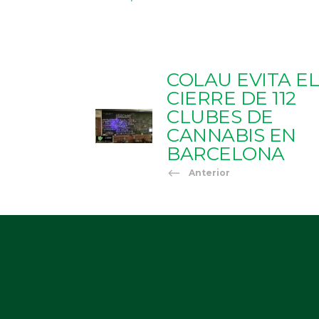
COLAU EVITA EL
CIERRE DE 112
CLUBES DE
CANNABIS EN
BARCELONA
Anterior