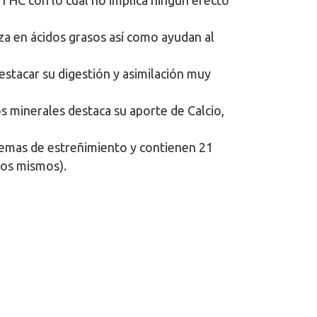
 THC con lo cual no implica ningún efecto
za en ácidos grasos así como ayudan al
estacar su digestión y asimilación muy
os minerales destaca su aporte de Calcio,
blemas de estreñimiento y contienen 21
ros mismos).