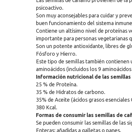
Las semillas de cáñamo provienen de la p
psicoactivo.
Son muy aconsejables para cuidar y preve
buen funcionamiento del sistema inmune
Contiene un altísimo nivel de proteínas v
importante para personas vegetarianas 
Son un potente antioxidante, libres de gl
Fósforo y Hierro.
Este tipo de semillas también contienen 
aminoácidos (incluidos los 9 aminoácido
Información nutricional de las semillas
25 % de Proteína.
35 % de Hidratos de carbono.
35% de Aceite (ácidos grasos esenciales
380 Kcal.
Formas de consumir las semillas de c
Se pueden consumir las semillas de las s
Enteras: añadidas a galletas o panes.