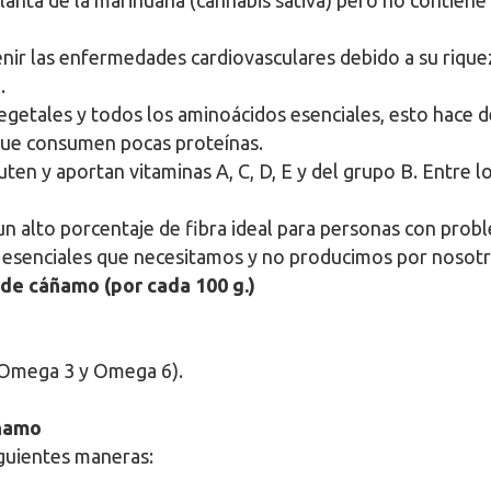
lanta de la marihuana (cannabis sativa) pero no contiene
nir las enfermedades cardiovasculares debido a su rique
.
egetales y todos los aminoácidos esenciales, esto hace d
que consumen pocas proteínas.
uten y aportan vitaminas A, C, D, E y del grupo B. Entre l
un alto porcentaje de fibra ideal para personas con pro
s esenciales que necesitamos y no producimos por nosot
 de cáñamo (por cada 100 g.)
 Omega 3 y Omega 6).
añamo
iguientes maneras: