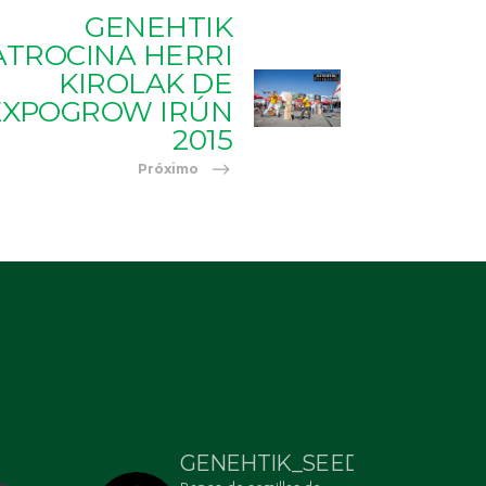
GENEHTIK
ATROCINA HERRI
KIROLAK DE
EXPOGROW IRÚN
2015
Próximo
GENEHTIK_SEEDS