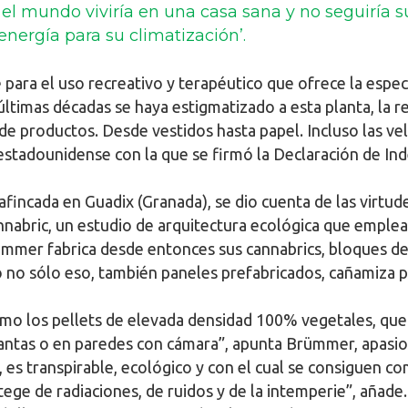
 el mundo viviría en una casa sana y no seguiría 
ergía para su climatización’.
ara el uso recreativo y terapéutico que ofrece la especi
ltimas décadas se haya estigmatizado a esta planta, la r
 de productos. Desde vestidos hasta papel. Incluso las v
 estadounidense con la que se firmó la Declaración de I
incada en Guadix (Granada), se dio cuenta de las virtud
nnabric, un estudio de arquitectura ecológica que emplea
mmer fabrica desde entonces sus cannabrics, bloques de 
 no sólo eso, también paneles prefabricados, cañamiza 
o los pellets de elevada densidad 100% vegetales, que s
lantas o en paredes con cámara”, apunta Brümmer, apasio
 es transpirable, ecológico y con el cual se consiguen co
ge de radiaciones, de ruidos y de la intemperie”, añade.