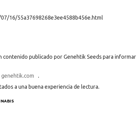
5/07/16/55a37698268e3ee4588b456e.html
 un contenido publicado por Genehtik Seeds para informa
genehtik.com
.
tados a una buena experiencia de lectura.
NNABIS