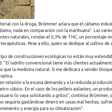
terial con la droga, Brümmer aclara que el cáñamo indust
ísimo, nada en comparación con la marihuana”. Las varied
antes naturales, rondan el 0,3% de THC, un porcentaje mu
 terapéuticas. Pese a ello, quien se dedique al cultivo d
po de construcciones ecológicas no están muy extendidas
d. “El ladrillo convencional tiene más clientes actualmen
 que la medicina natural. Si me dedicara a vender bloqu
xplica.
, en relación a la escasa demanda y a la reducida producc
etro cúbico. En el caso de los pellets aislantes, un prod
suario lo vaya solicitando a gritos”, continúa Brümmer, 
 no seguiría gastándose dinero en casas mal hechas, sufr
imiento y energía para su climatización”.