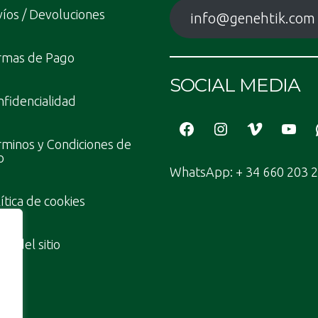
íos / Devoluciones
info@genehtik.com
rmas de Pago
SOCIAL MEDIA
fidencialidad
Facebook
Instagram
Vimeo
YouT
minos y Condiciones de
o
WhatsApp: + 34 660 203 
ítica de cookies
a del sitio