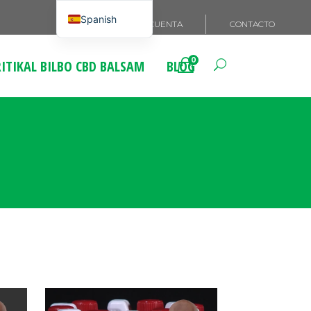
Spanish
MI CUENTA
CONTACTO
English
0
ITIKAL BILBO CBD BALSAM
BLOG
French
Italian
German
Portuguese