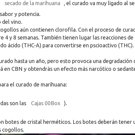
e
secado de la marihuana
, el curado va muy ligado al 
sabor y potencia.
 del vino.
ogollos aún contienen clorofila. Con el proceso de cura
tre 4 y 8 semanas. También tienen lugar las reacciones d
ado ácido (THC-A) para convertirse en pscioactivo (THC).
curado hasta un año, pero esto provoca una degradación 
irá en CBN y obtendrás un efecto más narcótico o sedant
para el curado de marihuana:
idas son las
Cajas 00Box
).
on botes de cristal herméticos. Los botes deberán tener
s cogollos.