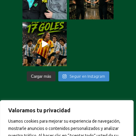
Cargar más
Seguir en Instagram
Valoramos tu privacidad
Portuguese
Usamos cookies para mejorar su experiencia de navegación,
German
mostrarle anuncios o contenidos personalizados y analizar
Italian
nuestro tráfico. Al hacer clic en “Aceptar todo” usted da su