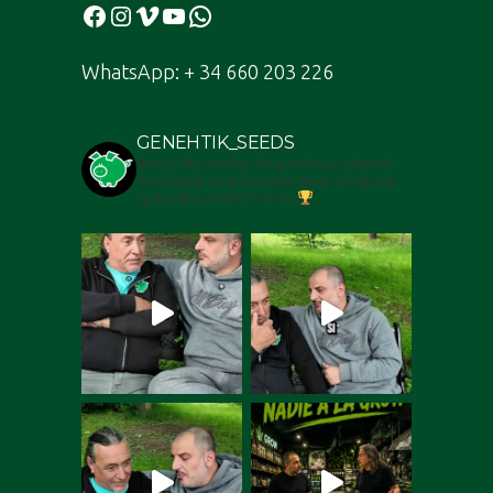
Facebook
Instagram
Vimeo
YouTube
WhatsApp
WhatsApp: + 34 660 203 226
GENEHTIK_SEEDS
Banco de semillas de garantia y calidad -
Seed Bank of guarantee. Best seedbank
Sp4nn4bis 2018/17/16/15