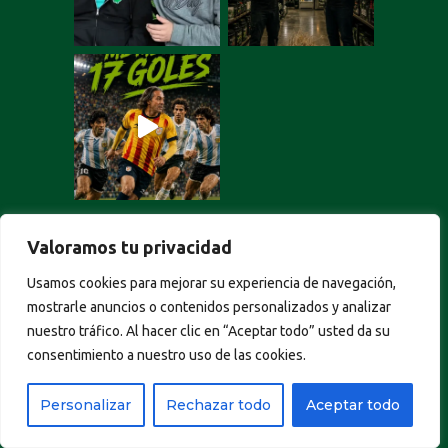
Cargar más
Seguir en Instagram
Valoramos tu privacidad
Portuguese
Usamos cookies para mejorar su experiencia de navegación,
German
mostrarle anuncios o contenidos personalizados y analizar
Italian
nuestro tráfico. Al hacer clic en “Aceptar todo” usted da su
French
consentimiento a nuestro uso de las cookies.
English
Personalizar
Rechazar todo
Aceptar todo
Spanish