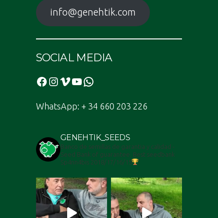
info@genehtik.com
SOCIAL MEDIA
Facebook
Instagram
Vimeo
YouTube
WhatsApp
WhatsApp: + 34 660 203 226
GENEHTIK_SEEDS
Banco de semillas de garantia y calidad -
Seed Bank of guarantee. Best seedbank
Sp4nn4bis 2018/17/16/15