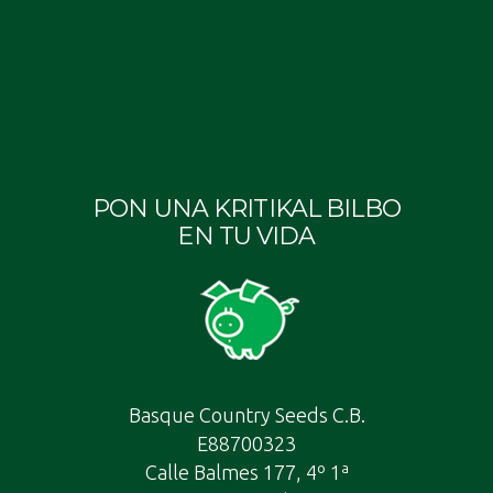
en
en
en
la
la
la
página
página
pági
de
de
de
producto
producto
prod
PON UNA KRITIKAL BILBO
EN TU VIDA
Basque Country Seeds C.B.
E88700323
Calle Balmes 177, 4º 1ª