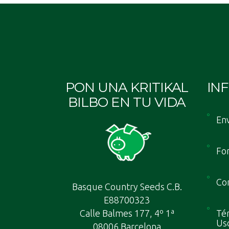
PON UNA KRITIKAL
IN
BILBO EN TU VIDA
Env
Fo
Con
Basque Country Seeds C.B.
E88700323
Calle Balmes 177, 4º 1ª
Tér
Us
08006 Barcelona