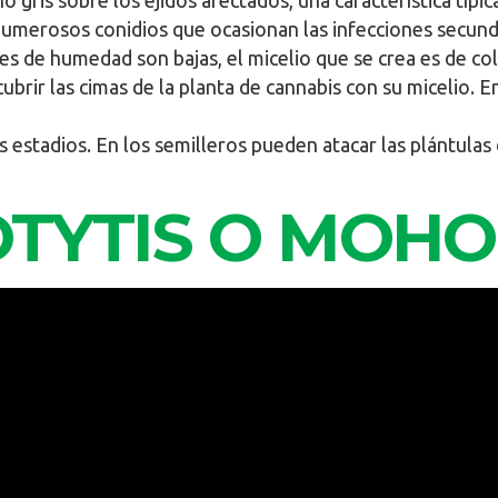
 gris sobre los ejidos afectados, una característica típ
numerosos conidios que ocasionan las infecciones secundar
es de humedad son bajas, el micelio que se crea es de col
ubrir las cimas de la planta de cannabis con su micelio.
s estadios. En los semilleros pueden atacar las plántula
TYTIS O MOHO