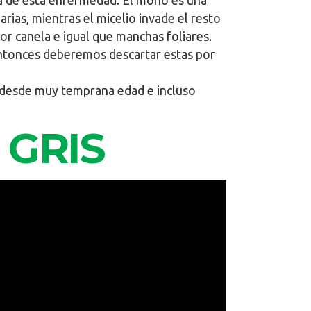
ica de esta enfermedad. El moho es una
ias, mientras el micelio invade el resto
or canela e igual que manchas foliares.
 Entonces deberemos descartar estas por
s desde muy temprana edad e incluso
 GRIS