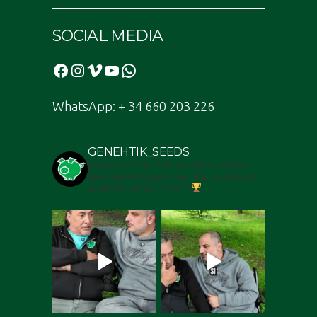
SOCIAL MEDIA
Facebook
Instagram
Vimeo
YouTube
WhatsApp
WhatsApp: + 34 660 203 226
GENEHTIK_SEEDS
Banco de semillas de garantia y calidad -
Seed Bank of guarantee. Best seedbank
Sp4nn4bis 2018/17/16/15